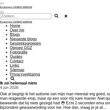
Ga
rondom autisme
Ervaringen
direct
naar
de
hoofdinhoud
rondom autisme
Ervaringen
Home
Over mij
Blogs
Nieuwste blogs
Gespreksgroepen
Oproep GGZ
Fotografie
Quotes
Contact
Links
Sitemap
Privacyverklaring
Ik zei helemaal niets
4 jun 2026
Ook al begrijp ik het autisme van mijn man meestal erg goed, so
man reageerde erop, maar op een voor mij nare manier. Niet qua i
beweerde dat hij niets gezegd had 😳 Echt 2 seconden erna ontk
bijzondere gewaarwording voor me. Hoe dan, vraag je je af…