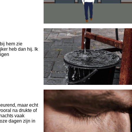
bij hem zie
jker heb dan hij. Ik
eigen
 zeurend, maar echt
ooral na drukte of
 nachts vaak
loze dagen zijn in