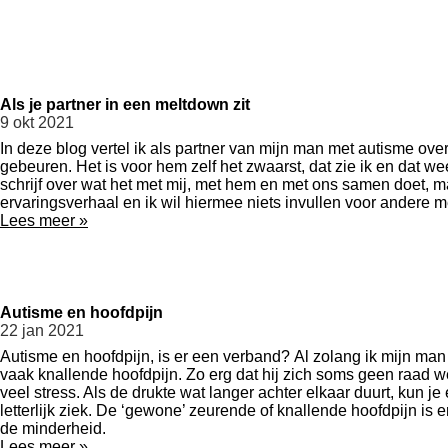
Als je partner in een meltdown zit
9 okt 2021
In deze blog vertel ik als partner van mijn man met autisme ov
gebeuren. Het is voor hem zelf het zwaarst, dat zie ik en dat wee
schrijf over wat het met mij, met hem en met ons samen doet, ma
ervaringsverhaal en ik wil hiermee niets invullen voor andere 
Lees meer »
Autisme en hoofdpijn
22 jan 2021
Autisme en hoofdpijn, is er een verband? Al zolang ik mijn man
vaak knallende hoofdpijn. Zo erg dat hij zich soms geen raad w
veel stress. Als de drukte wat langer achter elkaar duurt, kun j
letterlijk ziek. De ‘gewone’ zeurende of knallende hoofdpijn is
de minderheid.
Lees meer »