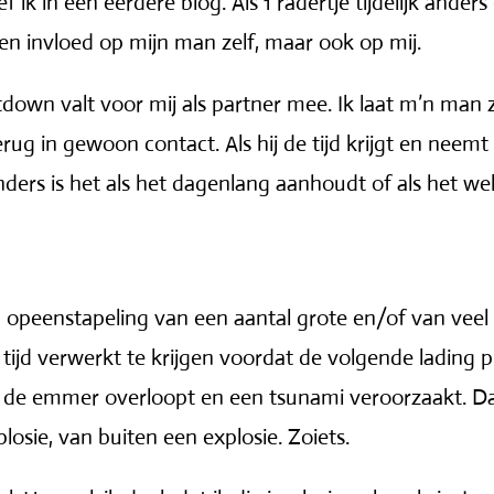
 ik in een eerdere blog. Als 1 radertje tijdelijk anders
en invloed op mijn man zelf, maar ook op mij.
own valt voor mij als partner mee. Ik laat m’n man 
ug in gewoon contact. Als hij de tijd krijgt en neemt
ders is het als het dagenlang aanhoudt of als het we
opeenstapeling van een aantal grote en/of van veel kl
op tijd verwerkt te krijgen voordat de volgende lading
at de emmer overloopt en een tsunami veroorzaakt. Dan
osie, van buiten een explosie. Zoiets.