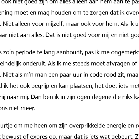
 ook niet goed zijn om alles alleen aan hem aan te 
ening moet en mag houden om te zorgen dat ik overein
. Niet alleen voor mijzelf, maar ook voor hem. Als ik ui
aar niet aan alles. Dat is niet goed voor mij en niet g
ls zo’n periode te lang aanhoudt, pas ik me ongemerk
indelijk onderuit. Als ik me steeds moet afvragen of 
. Niet als m’n man een paar uur in code rood zit, maa
ik het ook begrijp en kan plaatsen, het doet iets met
ij naar mij. Dan ben ik in zijn ogen degene die niks ka
ons niet meer.
urtje om me heen om zijn overprikkelde energie en rea
t bewust of expres op, maar dat is iets wat gebeurt. 