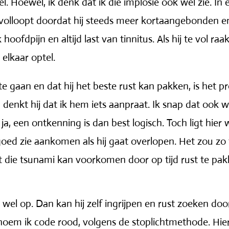
wel. Hoewel, ik denk dat ik die implosie ook wel zie. In
olloopt doordat hij steeds meer kortaangebonden en 
oofdpijn en altijd last van tinnitus. Als hij te vol raa
 elkaar optel.
te gaan en dat hij het beste rust kan pakken, is het p
enkt hij dat ik hem iets aanpraat. Ik snap dat ook we
u ja, een ontkenning is dan best logisch. Toch ligt hier
d goed zie aankomen als hij gaat overlopen. Het zou zo f
t die tsunami kan voorkomen door op tijd rust te pa
 wel op. Dan kan hij zelf ingrijpen en rust zoeken do
noem ik code rood, volgens de stoplichtmethode. Hierb