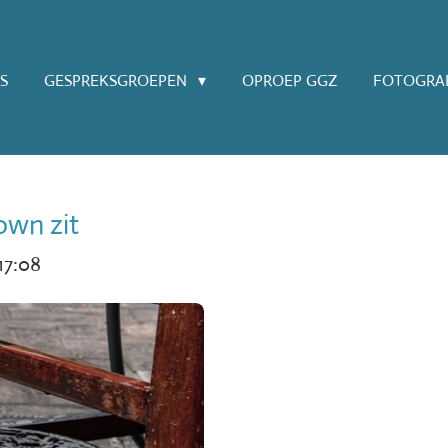
S
GESPREKSGROEPEN
OPROEP GGZ
FOTOGRAF
own zit
17:08