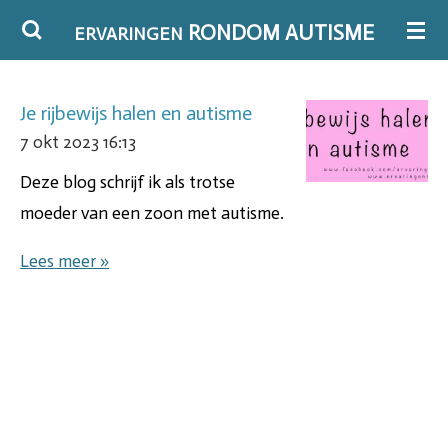
Ga
RONDOM AUTISME
ERVARINGEN
direct
naar
Je rijbewijs halen en autisme
de
7 okt 2023
16:13
hoofdinhoud
Deze blog schrijf ik als trotse
moeder van een zoon met autisme.
Lees meer »