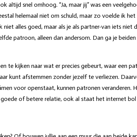
k altijd snel omhoog. “Ja, maar jij” was een veelgeh
eestal helemaal niet om schuld, maar zo voelde ik het w
 niet alles goed, maar als je als partner-van iets nie
fde patroon, alleen dan andersom. Dan ga je beiden
en te kijken naar wat er precies gebeurt, waar een pa
ar kunt afstemmen zonder jezelf te verliezen. Daarvo
r sámen voor openstaat, kunnen patronen veranderen. H
oede of betere relatie, ook al staat het internet bol
kijken? Of bouwen jullie aan een muur die aan beide k