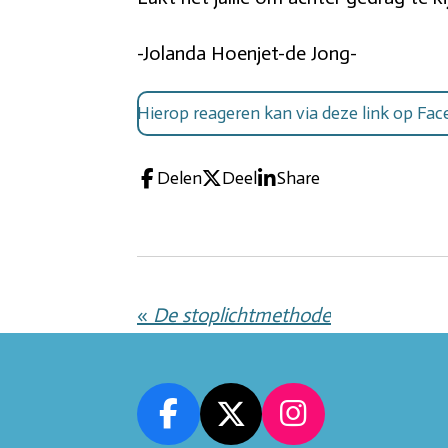
-Jolanda Hoenjet-de Jong-
Hierop reageren kan via deze link op Fa
Delen
Deel
Share
«
De stoplichtmethode
F
X
I