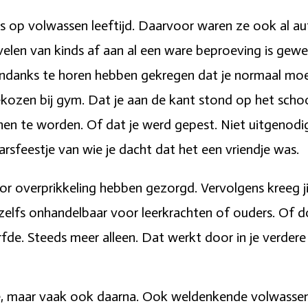
as op volwassen leeftijd. Daarvoor waren ze ook al au
elen van kinds af aan al een ware beproeving is geweest
ndanks te horen hebben gekregen dat je normaal moes
 gekozen bij gym. Dat je aan de kant stond op het sch
hen te worden. Of dat je werd gepest. Niet uitgenodi
aarsfeestje van wie je dacht dat het een vriendje was.
or overprikkeling hebben gezorgd. Vervolgens kreeg ji
zelfs onhandelbaar voor leerkrachten of ouders. Of do
rfde. Steeds meer alleen. Dat werkt door in je verder
tje, maar vaak ook daarna. Ook weldenkende volwasse