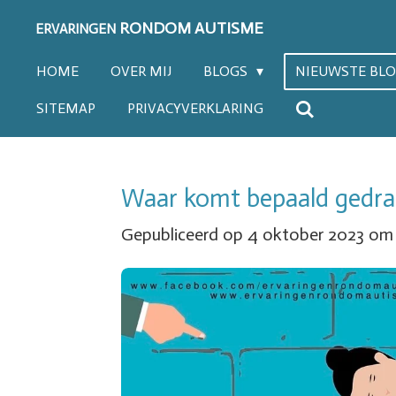
Ga
RONDOM AUTISME
ERVARINGEN
direct
HOME
OVER MIJ
BLOGS
NIEUWSTE BL
naar
SITEMAP
PRIVACYVERKLARING
de
hoofdinhoud
Waar komt bepaald gedra
Gepubliceerd op 4 oktober 2023 om 