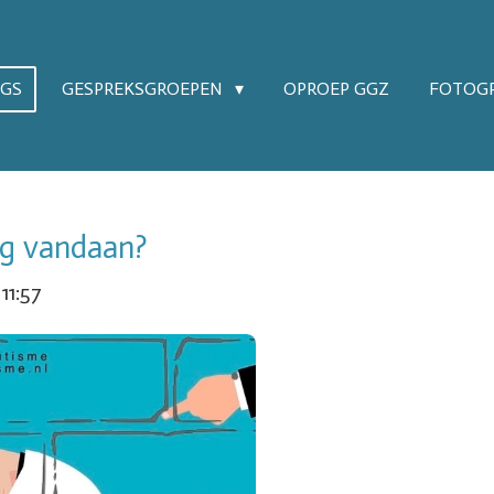
OGS
GESPREKSGROEPEN
OPROEP GGZ
FOTOGR
g vandaan?
11:57