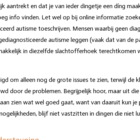
ijk aantrekt en dat je van ieder dingetje een díng maa
eg info vinden. Let wel op bij online informatie zoe
ceerd autisme toeschrijven. Mensen waarbij geen diagn
gediagnosticeerde autisme leggen (vaak dat van de pa
akkelijk in diezelfde slachtofferhoek terechtkomen wa
gd om alleen nog de grote issues te zien, terwijl de kl
 door de problemen. Begrijpelijk hoor, maar uit die 
gaan zien wat wel goed gaat, want van daaruit kun je
gelijkheden, blijf niet vastzitten in dingen die niet l