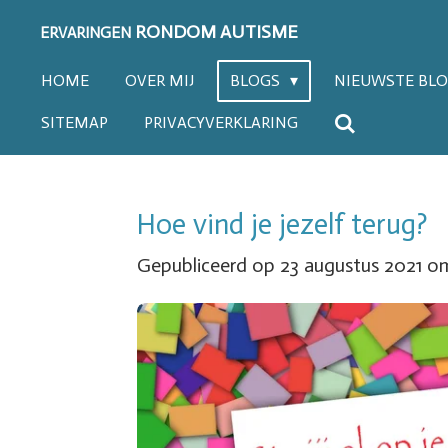
Ga
RONDOM AUTISME
ERVARINGEN
direct
HOME
OVER MIJ
BLOGS
NIEUWSTE BL
naar
SITEMAP
PRIVACYVERKLARING
de
hoofdinhoud
Hoe vind je jezelf terug?
Gepubliceerd op 23 augustus 2021 om