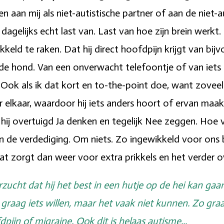
een aan mij als niet-autistische partner of aan de nie
 dagelijks echt last van. Last van hoe zijn brein werkt.
keld te raken. Dat hij direct hoofdpijn krijgt van bijv
nde hond. Van een onverwacht telefoontje of van iets 
Ook als ik dat kort en to-the-point doe, want zoveel
 elkaar, waardoor hij iets anders hoort of ervan maakt
n hij overtuigd Ja denken en tegelijk Nee zeggen. Hoe 
t in de verdediging. Om niets. Zo ingewikkeld voor on
t zorgt dan weer voor extra prikkels en het verder o
erzucht dat hij het best in een hutje op de hei kan gaa
 graag iets willen, maar het vaak niet kunnen. Zo gr
jn of migraine. Ook dit is helaas autisme...