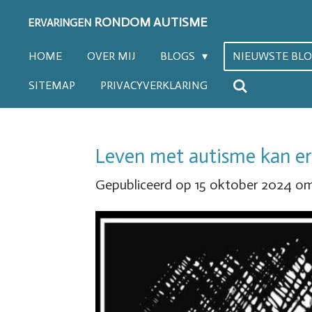
Ga
RONDOM AUTISME
ERVARINGEN
direct
HOME
OVER MIJ
BLOGS
NIEUWSTE BL
naar
SITEMAP
PRIVACYVERKLARING
de
hoofdinhoud
Leven met autisme kan er
Gepubliceerd op 15 oktober 2024 om