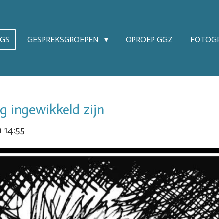
OGS
GESPREKSGROEPEN
OPROEP GGZ
FOTOGR
g ingewikkeld zijn
 14:55