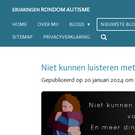
Ga
RONDOM AUTISME
ERVARINGEN
direct
HOME
OVER MIJ
BLOGS
NIEUWSTE BL
naar
SITEMAP
PRIVACYVERKLARING
de
hoofdinhoud
Niet kunnen luisteren met
Gepubliceerd op 20 januari 2024 om