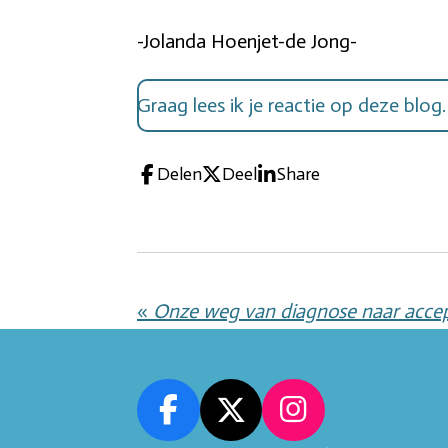
-Jolanda Hoenjet-de Jong-
Graag lees ik je reactie op deze blog
Delen
Deel
Share
«
F
X
I