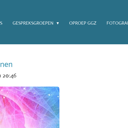
S
GESPREKSGROEPEN
OPROEP GGZ
FOTOGRAF
inen
m 20:46