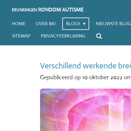
Ga
RONDOM AUTISME
ERVARINGEN
direct
HOME
OVER MIJ
BLOGS
NIEUWSTE BLOG
naar
SITEMAP
PRIVACYVERKLARING
de
hoofdinhoud
Verschillend werkende bre
Gepubliceerd op 10 oktober 2022 o