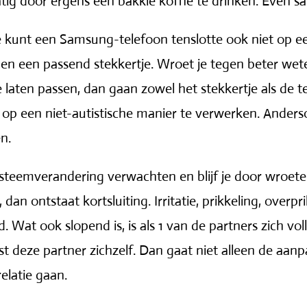
atig door ergens een bakkie koffie te drinken. Even s
Je kunt een Samsung-telefoon tenslotte ook niet op e
en een passend stekkertje. Wroet je tegen beter wete
 laten passen, dan gaan zowel het stekkertje als de 
es op een niet-autistische manier te verwerken. Ander
n.
 systeemverandering verwachten en blijf je door wroe
an ontstaat kortsluiting. Irritatie, prikkeling, overpr
. Wat ook slopend is, is als 1 van de partners zich vol
t deze partner zichzelf. Dan gaat niet alleen de aan
relatie gaan.